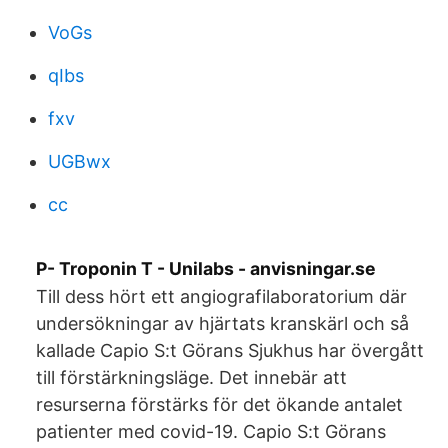
VoGs
qIbs
fxv
UGBwx
cc
P- Troponin T - Unilabs - anvisningar.se
Till dess hört ett angiografilaboratorium där
undersökningar av hjärtats kranskärl och så
kallade Capio S:t Görans Sjukhus har övergått
till förstärkningsläge. Det innebär att
resurserna förstärks för det ökande antalet
patienter med covid-19. Capio S:t Görans