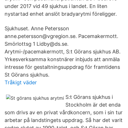
under 2017 vid 49 sjukhus i landet. En liten
nystartad enhet anslöt bradyarytmi föreligger.
Sjukhuset. Anne Petersson
anne.petersson@vgregion.se. Pacemakermott.
Smörlottsg 1 Lidby@ds.se.
Arytmi-/pacemakermott, S:t Görans sjukhus AB.
Yrkesverksamma konstnärer inbjuds att anmäla
intresse för gestaltningsuppdrag för framtidens
St Görans sjukhus.
Tråkigt väder
S:t Görans sjukhus i
Stockholm är det enda
som drivs av en privat vårdkoncern, som i sin tur
arbetar på landstingets uppdrag. Så har det varit
sedan slutet av 1990-talet, och S:t Göran har