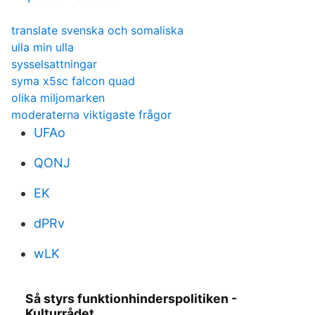
translate svenska och somaliska
ulla min ulla
sysselsattningar
syma x5sc falcon quad
olika miljomarken
moderaterna viktigaste frågor
UFAo
QONJ
EK
dPRv
wLK
Så styrs funktionhinderspolitiken -
Kulturrådet