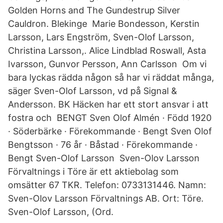
Golden Horns and The Gundestrup Silver
Cauldron. Blekinge Marie Bondesson, Kerstin
Larsson, Lars Engström, Sven-Olof Larsson,
Christina Larsson,. Alice Lindblad Roswall, Asta
Ivarsson, Gunvor Persson, Ann Carlsson Om vi
bara lyckas rädda någon så har vi räddat många,
säger Sven-Olof Larsson, vd på Signal &
Andersson. BK Häcken har ett stort ansvar i att
fostra och BENGT Sven Olof Almén · Född 1920
· Söderbärke · Förekommande · Bengt Sven Olof
Bengtsson · 76 år · Båstad · Förekommande ·
Bengt Sven-Olof Larsson Sven-Olov Larsson
Förvaltnings i Töre är ett aktiebolag som
omsätter 67 TKR. Telefon: 0733131446. Namn:
Sven-Olov Larsson Förvaltnings AB. Ort: Töre.
Sven-Olof Larsson, (Ord.