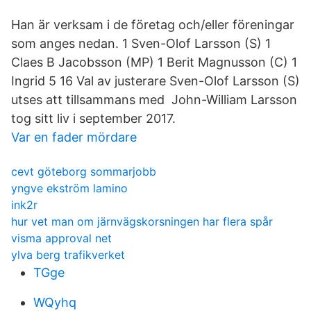
Han är verksam i de företag och/eller föreningar
som anges nedan. 1 Sven-Olof Larsson (S) 1
Claes B Jacobsson (MP) 1 Berit Magnusson (C) 1
Ingrid 5 16 Val av justerare Sven-Olof Larsson (S)
utses att tillsammans med John-William Larsson
tog sitt liv i september 2017.
Var en fader mördare
cevt göteborg sommarjobb
yngve ekström lamino
ink2r
hur vet man om järnvägskorsningen har flera spår
visma approval net
ylva berg trafikverket
TGge
WQyhq